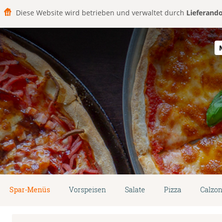
Diese Website wird betrieben und verwaltet durch
Lieferand
Spar-Menüs
Vorspeisen
Salate
Pizza
Calzo