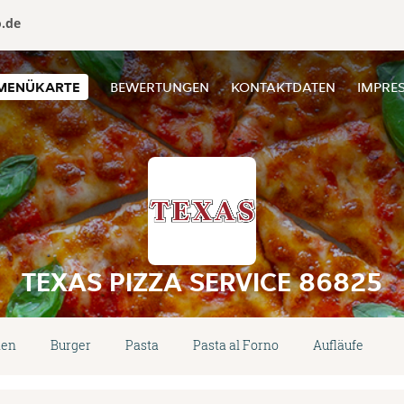
o.de
MENÜKARTE
BEWERTUNGEN
KONTAKTDATEN
IMPRE
TEXAS PIZZA SERVICE 86825
nen
Burger
Pasta
Pasta al Forno
Aufläufe
F